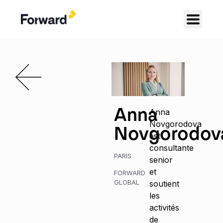
Anna
Anna
Novgorodova
Novgorodov
est
consultante
PARIS
senior
et
FORWARD
GLOBAL
soutient
les
activités
de