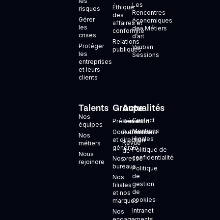
les
Les
Éthique
risques
Rencontres
des
Gérer
économiques
affaires et
les
des Métiers
conformité
crises
d’art
Relations
Protéger
Vauban
publiques
les
Sessions
entreprises
et leurs
clients
Talents
Groupe
Actualités
+
Nos
Contact
Présentation
Brèves
équipes
Mentions
Gouvernance
Publications
Nos
légales
et direction
Revue
métiers
générale
Politique de
de
Nous
confidentialité
Nos
presse
rejoindre
bureaux
Politique
de
Nos
gestion
filiales
de
et nos
cookies
marques
Intranet
Nos
engagements