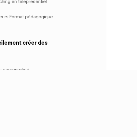
hing en téléprésentiel
ateurs.Format pédagogique
cilement créer des
u personnalisé.
avec des responsables de
ges accessibles depuis un