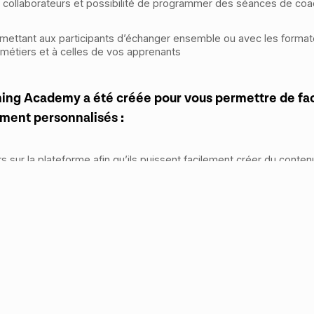
s collaborateurs et possibilité de programmer des séances de coac
rmettant aux participants d’échanger ensemble ou avec les form
 métiers et à celles de vos apprenants
ning Academy a été créée pour vous permettre de fa
ment personnalisés :
 sur la plateforme afin qu’ils puissent facilement créer du conten
teurs par groupes (ex. par thème, par équipes, par localisation) 
lanification et de la répétabilité du processus de formation.
-range d’environnements complexes pour vos exercices et challen