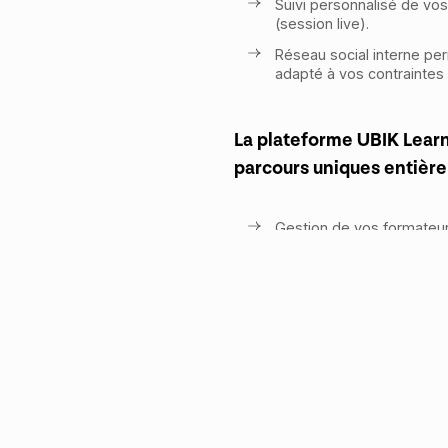
Suivi personnalisé de vo
(session live).
Réseau social interne pe
adapté à vos contraintes
La plateforme UBIK Lear
parcours uniques entière
Gestion de vos formateurs
Gestion de vos collabora
groupe.
Configuration fine de la p
Création grâce au cyber
simple navigateur.