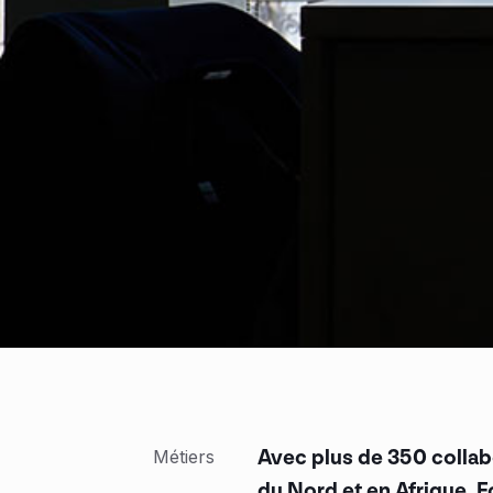
Avec plus de 350 collab
Métiers
du Nord et en Afrique, 