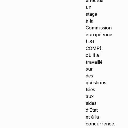
effectué
un
stage
à la
Commission
européenne
(DG
COMP),
où il a
travaillé
sur
des
questions
liées
aux
aides
d’État
et à la
concurrence.