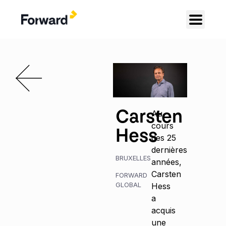
Carsten
Au
cours
Hess
des 25
dernières
BRUXELLES
années,
Carsten
FORWARD
GLOBAL
Hess
a
acquis
une