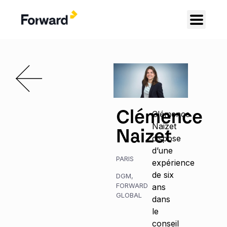
Clémence
Clémence
Naizet
Naizet
dispose
d’une
PARIS
expérience
de six
DGM
,
FORWARD
ans
GLOBAL
dans
le
conseil