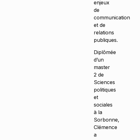
enjeux
de
communication
et de
relations
publiques.
Diplômée
d’un
master
2 de
Sciences
politiques
et
sociales
à la
Sorbonne,
Clémence
a