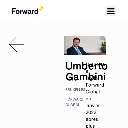
Umberto
Umberto
a
Gambini
rejoint
Forward
BRUXELLES
Global
en
FORWARD
GLOBAL
janvier
2022
après
plus