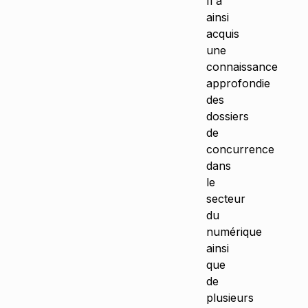
Il a
ainsi
acquis
une
connaissance
approfondie
des
dossiers
de
concurrence
dans
le
secteur
du
numérique
ainsi
que
de
plusieurs