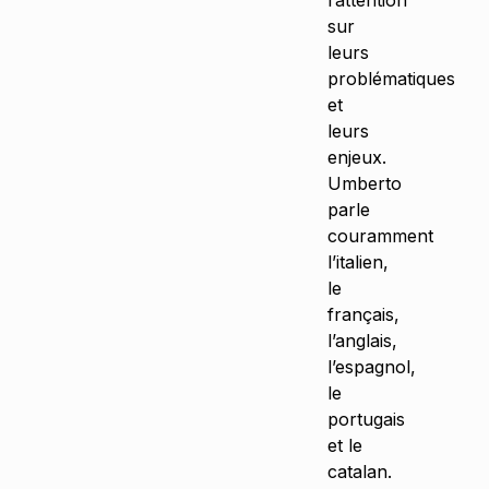
l’attention
sur
leurs
problématiques
et
leurs
enjeux.
Umberto
parle
couramment
l’italien,
le
français,
l’anglais,
l’espagnol,
le
portugais
et le
catalan.