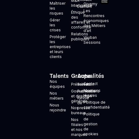
M&A
Maîtriser
Giverny
Intelligence
Lexhunt
les
Les
Éthique
risques
Rencontres
des
Gérer
économiques
affaires et
les
des Métiers
conformité
crises
d’art
Relations
Protéger
Vauban
publiques
les
Sessions
entreprises
et leurs
clients
Talents
Groupe
Actualités
+
Nos
Contact
Présentation
Brèves
équipes
Mentions
Gouvernance
Publications
Nos
légales
et direction
Revue
métiers
générale
Politique de
de
Nous
confidentialité
Nos
presse
rejoindre
bureaux
Politique
de
Nos
gestion
filiales
de
et nos
cookies
marques