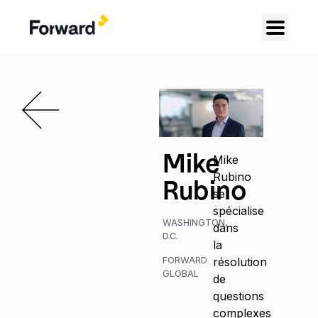
Mike
Mike
Rubino
Rubino
se
spécialise
WASHINGTON,
dans
D.C.
la
FORWARD
résolution
GLOBAL
de
questions
complexes