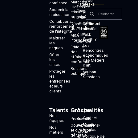
Cyber
Marchés
confiance
Dataleaks
Cup
illicites et
Soutenir la
Evanesco
criminalité
Agora
croissance
organisée
INCYBER
Ubik
Contribuer au
Learning
Développement
Forum
renforcement
Academy
des affaires
mondial
de l’intégrité
de
Dilitrack
M&A
Maîtriser
Giverny
Intelligence
Lexhunt
les
Les
Éthique
risques
Rencontres
des
Gérer
économiques
affaires et
les
des Métiers
conformité
crises
d’art
Relations
Protéger
Vauban
publiques
les
Sessions
entreprises
et leurs
clients
Talents
Groupe
Actualités
+
Nos
Contact
Présentation
Brèves
équipes
Mentions
Gouvernance
Publications
Nos
légales
et direction
Revue
métiers
générale
Politique de
de