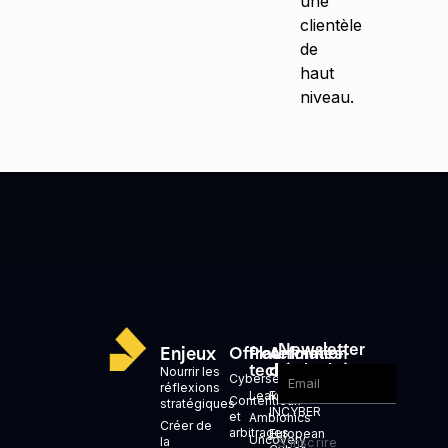
une
clientèle
de
haut
niveau.
Newsletter
Enjeux
Offres
Plateformes
Animation
technologiques
d'écosystèmes
Nourrir les
Cybersécurité
réflexions
Leakid
Forum
Contentieux
stratégiques
INCYBER
et
Ambionics
Créer de
arbitrages
European
Uncovery
la
S'inscrire