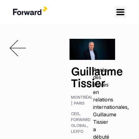
Guillaume
Après
des
Tissier
études
en
MONTRÉAL
relations
|
PARIS
internationales,
CEIS
,
Guillaume
FORWARD
Tissier
GLOBAL
,
a
LEXFO
débuté