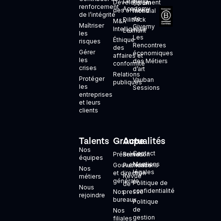
Learning
Développement
Forum
renforcement
Academy
des affaires
mondial
de l’intégrité
de
Dilitrack
M&A
Maîtriser
Giverny
Intelligence
Lexhunt
les
Les
Éthique
risques
Rencontres
des
Gérer
économiques
affaires et
les
des Métiers
conformité
crises
d’art
Relations
Protéger
Vauban
publiques
les
Sessions
entreprises
et leurs
clients
Talents
Groupe
Actualités
+
Nos
Contact
Présentation
Brèves
équipes
Mentions
Gouvernance
Publications
Nos
légales
et direction
Revue
métiers
générale
Politique de
de
Nous
confidentialité
Nos
presse
rejoindre
bureaux
Politique
de
Nos
gestion
filiales