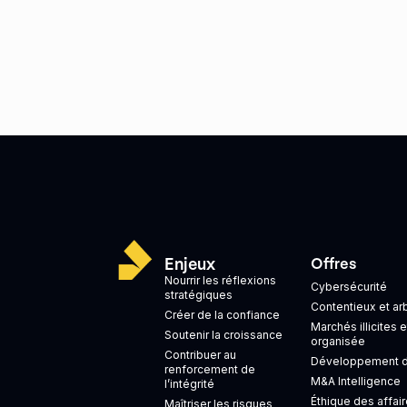
Enjeux
Offres
Nourrir les réflexions
Cybersécurité
stratégiques
Contentieux et ar
Créer de la confiance
Marchés illicites e
Soutenir la croissance
organisée
Contribuer au
Développement de
renforcement de
M&A Intelligence
l’intégrité
Éthique des affair
Maîtriser les risques