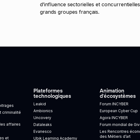
d’influence sectorielles et concurrentiel
grands groupes français.
Plateformes
Animation
technologiques
d'écosystèmes
Leakid
Forum INCYBER
bitrages
Ambionics
European Cyber Cup
t criminalité
Uncovery
Agora INCYBER
s affaires
Dataleaks
Forum mondial de Giv
Evanesco
Les Rencontres éco
des Métiers d’art
es et
Ubik Learning Academy