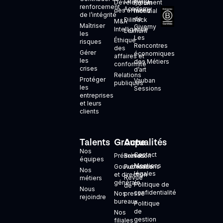
Learning
Développement
Forum
renforcement
Academy
des affaires
mondial
de l’intégrité
de
Dilitrack
M&A
Maîtriser
Giverny
Intelligence
Lexhunt
les
Les
Éthique
risques
Rencontres
des
Gérer
économiques
affaires et
les
des Métiers
conformité
crises
d’art
Relations
Protéger
Vauban
publiques
les
Sessions
entreprises
et leurs
clients
Talents
Groupe
Actualités
+
Nos
Contact
Présentation
Brèves
équipes
Mentions
Gouvernance
Publications
Nos
légales
et direction
Revue
métiers
générale
Politique de
de
Nous
confidentialité
Nos
presse
rejoindre
bureaux
Politique
de
Nos
gestion
filiales