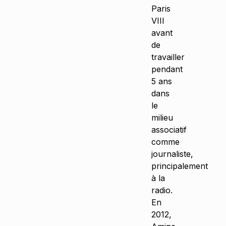
Paris
VIII
avant
de
travailler
pendant
5 ans
dans
le
milieu
associatif
comme
journaliste,
principalement
à la
radio.
En
2012,