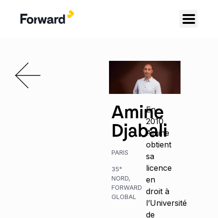
Amine
En
2010,
Djabali
Amine
obtient
PARIS
sa
licence
35°
NORD
,
en
FORWARD
droit à
GLOBAL
l’Université
de