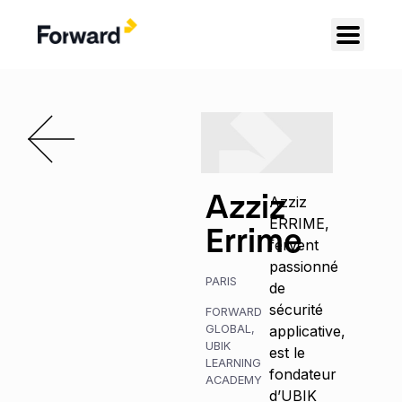
Azziz
Azziz
ERRIME,
Errime
fervent
passionné
PARIS
de
sécurité
FORWARD
GLOBAL
,
applicative,
UBIK
est le
LEARNING
fondateur
ACADEMY
d’UBIK