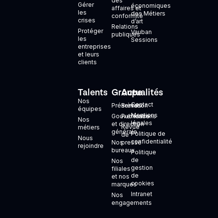
des
Gérer
économiques
affaires et
les
des Métiers
conformité
crises
d’art
Relations
Protéger
Vauban
publiques
les
Sessions
entreprises
et leurs
clients
Talents
Groupe
Actualités
+
Nos
Contact
Présentation
Brèves
équipes
Mentions
Gouvernance
Publications
Nos
légales
et direction
Revue
métiers
générale
Politique de
de
Nous
confidentialité
Nos
presse
rejoindre
bureaux
Politique
de
Nos
gestion
filiales
de
et nos
cookies
marques
Intranet
Nos
engagements