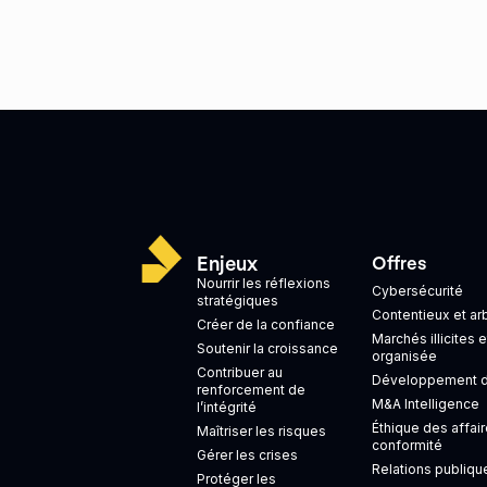
Enjeux
Offres
Nourrir les réflexions
Cybersécurité
stratégiques
Contentieux et ar
Créer de la confiance
Marchés illicites e
Soutenir la croissance
organisée
Contribuer au
Développement de
renforcement de
M&A Intelligence
l’intégrité
Éthique des affair
Maîtriser les risques
conformité
Gérer les crises
Relations publiqu
Protéger les