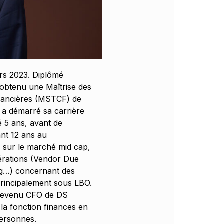
rs 2023. Diplômé
 obtenu une Maîtrise des
nancières (MSTCF) de
 a démarré sa carrière
 5 ans, avant de
ant 12 ans au
s sur le marché mid cap,
érations (Vendor Due
ing…) concernant des
principalement sous LBO.
t devenu CFO de DS
 la fonction finances en
personnes.