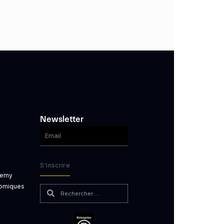
Newsletter
S'inscrire
erny
nomiques