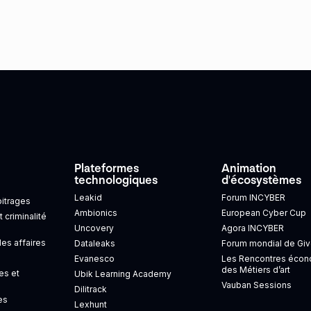
Plateformes
Animation
technologiques
d'écosystèmes
Leakid
Forum INCYBER
bitrages
Ambionics
European Cyber Cup
t criminalité
Uncovery
Agora INCYBER
s affaires
Dataleaks
Forum mondial de Giv
Evanesco
Les Rencontres éco
des Métiers d’art
es et
Ubik Learning Academy
Vauban Sessions
Dilitrack
es
Lexhunt