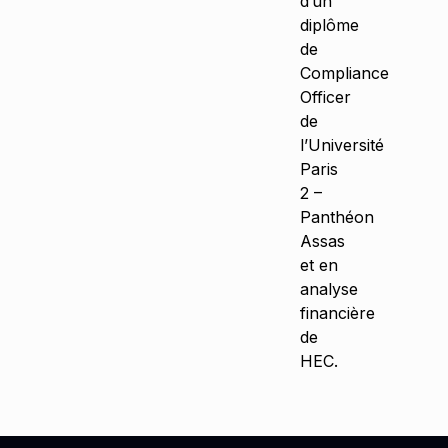
d’un
diplôme
de
Compliance
Officer
de
l’Université
Paris
2 –
Panthéon
Assas
et en
analyse
financière
de
HEC.