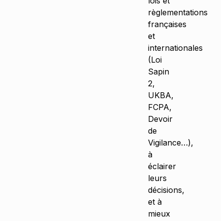
lois et
règlementations
françaises
et
internationales
(Loi
Sapin
2,
UKBA,
FCPA,
Devoir
de
Vigilance…),
à
éclairer
leurs
décisions,
et à
mieux