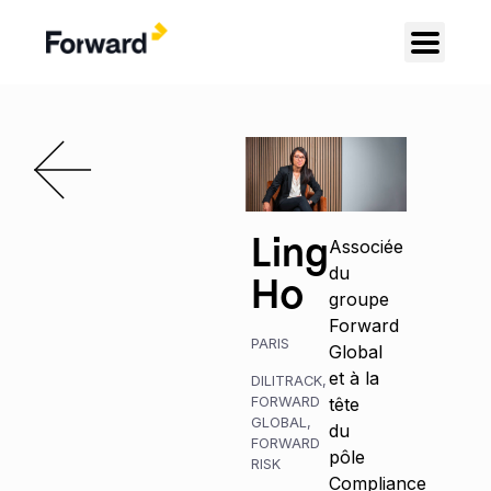
Ling
Associée
du
Ho
groupe
Forward
PARIS
Global
et à la
DILITRACK
,
FORWARD
tête
GLOBAL
,
du
FORWARD
pôle
RISK
Compliance