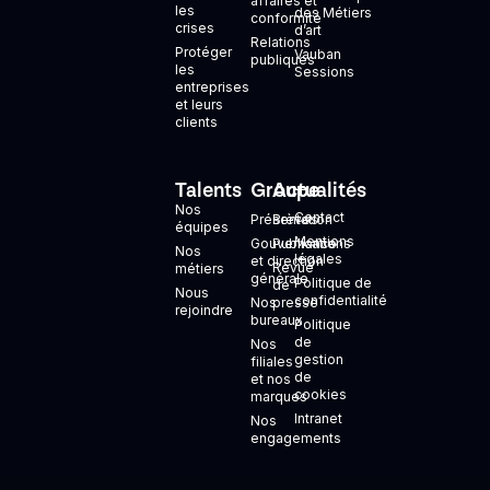
affaires et
les
des Métiers
conformité
crises
d’art
Relations
Protéger
Vauban
publiques
les
Sessions
entreprises
et leurs
clients
Talents
Groupe
Actualités
+
Nos
Contact
Présentation
Brèves
équipes
Mentions
Gouvernance
Publications
Nos
légales
et direction
Revue
métiers
générale
Politique de
de
Nous
confidentialité
Nos
presse
rejoindre
bureaux
Politique
de
Nos
gestion
filiales
de
et nos
cookies
marques
Intranet
Nos
engagements